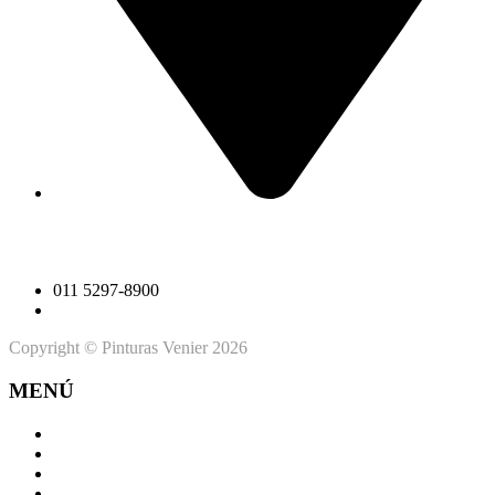
Ruta 40 (ex 200) km 70
1741 Gral. Las Heras
Provincia de Buenos Aires
011 5297-8900
info@pinturasvenier.com.ar
Copyright © Pinturas Venier 2026
MENÚ
Nosotros
Productos
Ayuda
Política